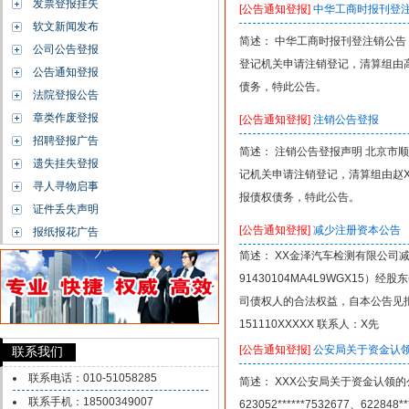
发票登报挂失
[公告通知登报]
中华工商时报刊登
软文新闻发布
简述： 中华工商时报刊登注销公告 北
公司公告登报
登记机关申请注销登记，清算组由高
公告通知登报
债务，特此公告。
法院登报公告
章类作废登报
[公告通知登报]
注销公告登报
招聘登报广告
简述： 注销公告登报声明 北京市顺义
遗失挂失登报
记机关申请注销登记，清算组由赵X
寻人寻物启事
报债权债务，特此公告。
证件丢失声明
[公告通知登报]
减少注册资本公告
报纸报花广告
简述： XX金泽汽车检测有限公司减
91430104MA4L9WGX15
司债权人的合法权益，自本公告见
151110XXXXX 联系人：X先
[公告通知登报]
公安局关于资金认
联系我们
联系电话：010-51058285
简述： XXX公安局关于资金认领
联系手机：18500349007
623052******7532677、6228