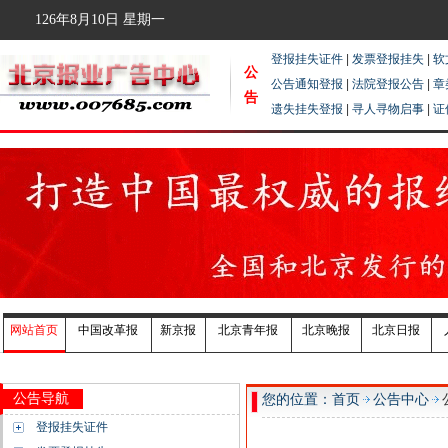
126年8月10日
星期一
登报挂失证件
|
发票登报挂失
|
软
公
公告通知登报
|
法院登报公告
|
章
告
遗失挂失登报
|
寻人寻物启事
|
证
网站首页
中国改革报
新京报
北京青年报
北京晚报
北京日报
公告导航
您的位置：首页
公告中心
登报挂失证件