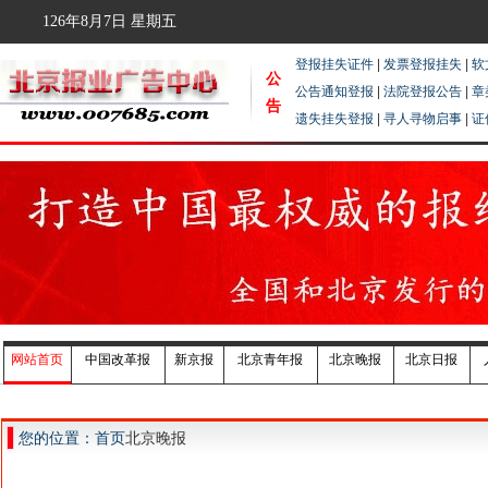
126年8月7日
星期五
登报挂失证件
|
发票登报挂失
|
软
公
公告通知登报
|
法院登报公告
|
章
告
遗失挂失登报
|
寻人寻物启事
|
证
网站首页
中国改革报
新京报
北京青年报
北京晚报
北京日报
您的位置：首页
北京晚报