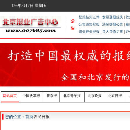
126年8月7日
星期五
登报挂失证件
|
发票登报挂失
|
软
公
公告通知登报
|
法院登报公告
|
章
告
遗失挂失登报
|
寻人寻物启事
|
证
网站首页
中国改革报
新京报
北京青年报
北京晚报
北京日报
您的位置：首页
农民日报