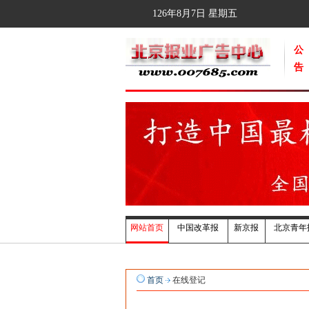
126年8月7日
星期五
公
告
网站首页
中国改革报
新京报
北京青年
首页
在线登记