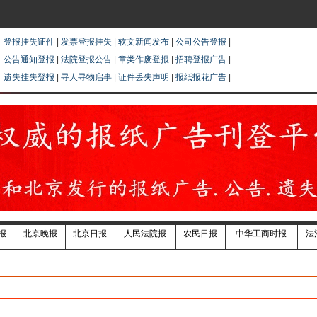
登报挂失证件
|
发票登报挂失
|
软文新闻发布
|
公司公告登报
|
公告通知登报
|
法院登报公告
|
章类作废登报
|
招聘登报广告
|
遗失挂失登报
|
寻人寻物启事
|
证件丢失声明
|
报纸报花广告
|
报
北京晚报
北京日报
人民法院报
农民日报
中华工商时报
法