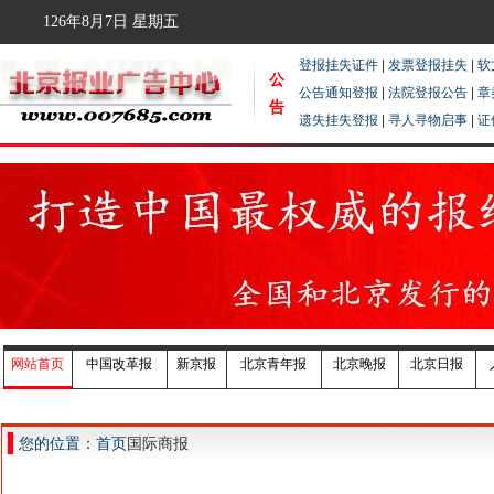
126年8月7日
星期五
登报挂失证件
|
发票登报挂失
|
软
公
公告通知登报
|
法院登报公告
|
章
告
遗失挂失登报
|
寻人寻物启事
|
证
网站首页
中国改革报
新京报
北京青年报
北京晚报
北京日报
您的位置：首页
国际商报