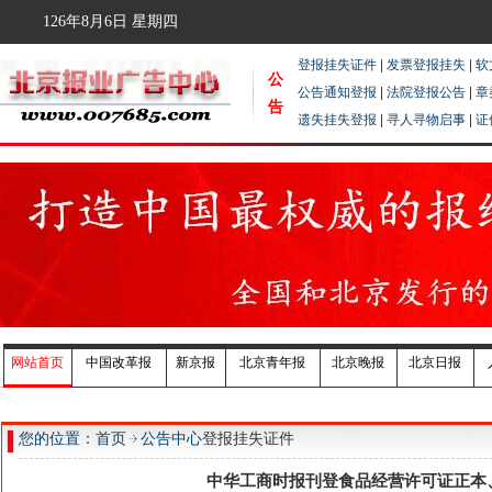
126年8月6日
星期四
登报挂失证件
|
发票登报挂失
|
软
公
公告通知登报
|
法院登报公告
|
章
告
遗失挂失登报
|
寻人寻物启事
|
证
网站首页
中国改革报
新京报
北京青年报
北京晚报
北京日报
您的位置：首页
公告中心
登报挂失证件
中华工商时报刊登食品经营许可证正本