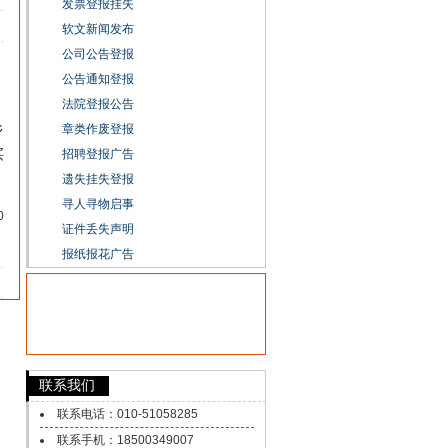
发票登报挂失
软文新闻发布
公司公告登报
公告通知登报
法院登报公告
乡
章类作废登报
买
招聘登报广告
遗失挂失登报
寻人寻物启事
0
证件丢失声明
】
报纸报花广告
联系我们
联系电话：010-51058285
联系手机：18500349007