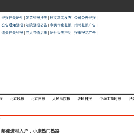
登报挂失证件
|
发票登报挂失
|
软文新闻发布
|
公司公告登报
|
公告通知登报
|
法院登报公告
|
章类作废登报
|
招聘登报广告
|
遗失挂失登报
|
寻人寻物启事
|
证件丢失声明
|
报纸报花广告
|
报
北京晚报
北京日报
人民法院报
农民日报
中华工商时报
法
布
邮储进村入户，小康熟门熟路