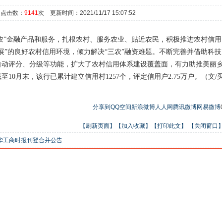
 点击数：
9141
次 更新时间：2021/11/17 15:07:52
农”金融产品和服务，扎根农村、服务农业、贴近农民，积极推进农村信用
展”的良好农村信用环境，倾力解决“三农”融资难题。不断完善并借助科技
自动评分、分级等功能，扩大了农村信用体系建设覆盖面，有力助推美丽
截至
10
月末，该行已累计建立信用村
1257
个，评定信用户
2.75
万户。（文
/
分享到
QQ空间
新浪微博
人人网
腾讯微博
网易微博
【刷新页面】
【加入收藏】
【打印此文】
【关闭窗口
华工商时报刊登合并公告