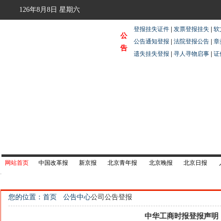
126年8月8日
星期六
登报挂失证件
|
发票登报挂失
|
软
公
公告通知登报
|
法院登报公告
|
章
告
遗失挂失登报
|
寻人寻物启事
|
证
网站首页
中国改革报
新京报
北京青年报
北京晚报
北京日报
您的位置：首页
公告中心
公司公告登报
中华工商时报登报声明