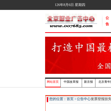
126年8月6日
星期四
公
告
网站首页
中国改革报
新京报
北京青年
您的位置：首页
公告中心
发票登报挂