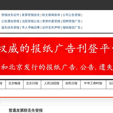
登报挂失证件
|
发票登报挂失
|
软文新闻发布
|
公司公告登报
|
公告通知登报
|
法院登报公告
|
章类作废登报
|
招聘登报广告
|
遗失挂失登报
|
寻人寻物启事
|
证件丢失声明
|
报纸报花广告
|
报
北京晚报
北京日报
人民法院报
农民日报
中华工商时报
法
失
普通发票联丢失登报