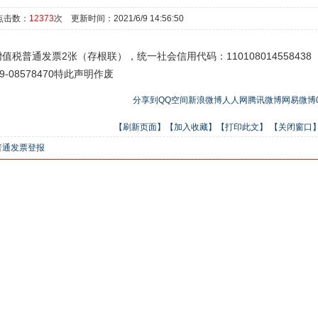
点击数：
12373
次 更新时间：2021/6/9 14:56:50
普通发票2张（存根联），统一社会信用代码：110108014558438
69-08578470特此声明作废
分享到
QQ空间
新浪微博
人人网
腾讯微博
网易微博
【刷新页面】
【加入收藏】
【打印此文】
【关闭窗口
普通发票登报