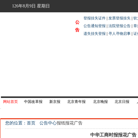
126年8月9日
星期日
登报挂失证件
|
发票登报挂失
|
软
公
公告通知登报
|
法院登报公告
|
章
告
遗失挂失登报
|
寻人寻物启事
|
证
网站首页
中国改革报
新京报
北京青年报
北京晚报
北京日报
您的位置：首页
公告中心
报纸报花广告
中华工商时报报花广告