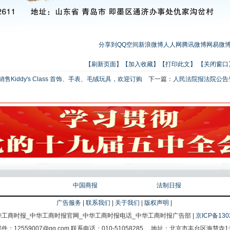
分享到
QQ空间
新浪微博
人人网
腾讯微博
网易微
【刷新页面】
【加入收藏】
【打印此文】
【关闭窗口
iddy's Class 首饰、手表、毛绒玩具，欢迎订购
下一篇：
人民法院报法院公告
中国商报
法制日报
广告服务
|
联系我们
|
关于我们
|
版权声明
|
华工商时报_中华工商时报官网_中华工商时报电话_中华工商时报广告部 |
京ICP备130
邮件：12559007@qq.com 联系电话：010-51058285 地址：北京市丰台区海慧寺1