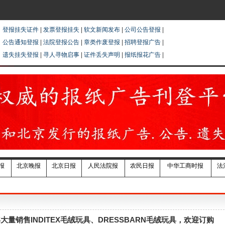
登报挂失证件
|
发票登报挂失
|
软文新闻发布
|
公司公告登报
|
公告通知登报
|
法院登报公告
|
章类作废登报
|
招聘登报广告
|
遗失挂失登报
|
寻人寻物启事
|
证件丢失声明
|
报纸报花广告
|
报
北京晚报
北京日报
人民法院报
农民日报
中华工商时报
法
量销售INDITEX毛绒玩具、DRESSBARN毛绒玩具，欢迎订购