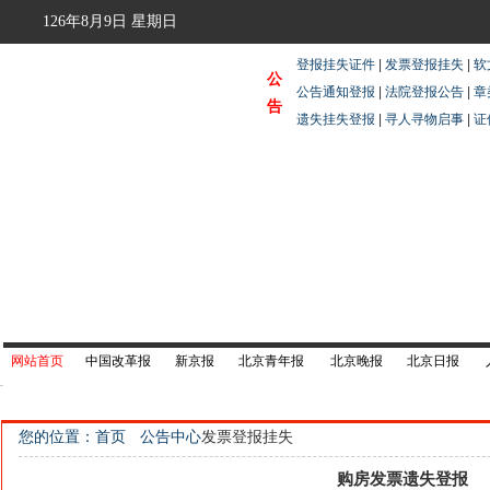
126年8月9日
星期日
登报挂失证件
|
发票登报挂失
|
软
公
公告通知登报
|
法院登报公告
|
章
告
遗失挂失登报
|
寻人寻物启事
|
证
网站首页
中国改革报
新京报
北京青年报
北京晚报
北京日报
您的位置：首页
公告中心
发票登报挂失
购房发票遗失登报