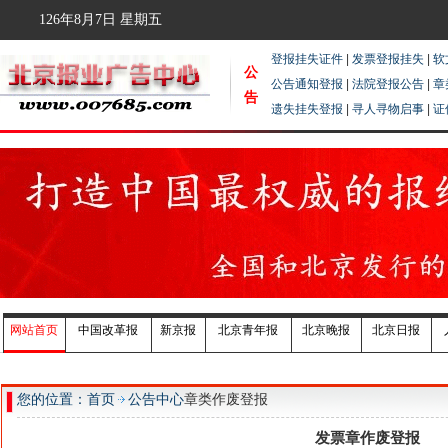
126年8月7日
星期五
登报挂失证件
|
发票登报挂失
|
软
公
公告通知登报
|
法院登报公告
|
章
告
遗失挂失登报
|
寻人寻物启事
|
证
网站首页
中国改革报
新京报
北京青年报
北京晚报
北京日报
您的位置：首页
公告中心
章类作废登报
发票章作废登报