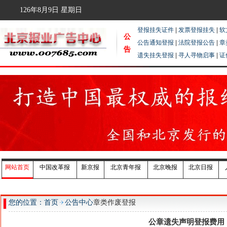
126年8月9日
星期日
登报挂失证件
|
发票登报挂失
|
软
公
公告通知登报
|
法院登报公告
|
章
告
遗失挂失登报
|
寻人寻物启事
|
证
网站首页
中国改革报
新京报
北京青年报
北京晚报
北京日报
您的位置：首页
公告中心
章类作废登报
公章遗失声明登报费用