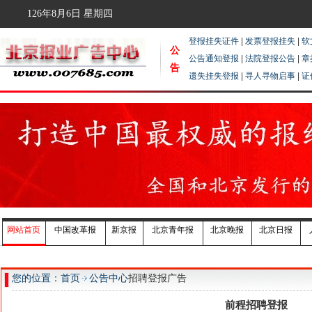
126年8月6日
星期四
登报挂失证件
|
发票登报挂失
|
软
公
公告通知登报
|
法院登报公告
|
章
告
遗失挂失登报
|
寻人寻物启事
|
证
网站首页
中国改革报
新京报
北京青年报
北京晚报
北京日报
您的位置：首页
公告中心
招聘登报广告
前程招聘登报