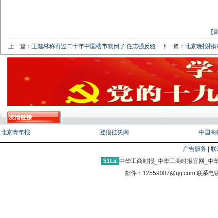
【
上一篇：
王健林称再过二十年中国楼市就倒了 任志强反驳
下一篇：
北京晚报招
友情链接
北京青年报
登报挂失网
中国商
广告服务
|
联
51La
中华工商时报_中华工商时报官网_中华
邮件：12559007@qq.com 联