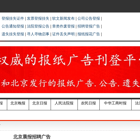
登报挂失证件
|
发票登报挂失
|
软文新闻发布
|
公司公告登报
|
公告通知登报
|
法院登报公告
|
章类作废登报
|
招聘登报广告
|
遗失挂失登报
|
寻人寻物启事
|
证件丢失声明
|
报纸报花广告
|
报
北京晚报
北京日报
人民法院报
农民日报
中华工商时报
法
告
北京晨报招聘广告