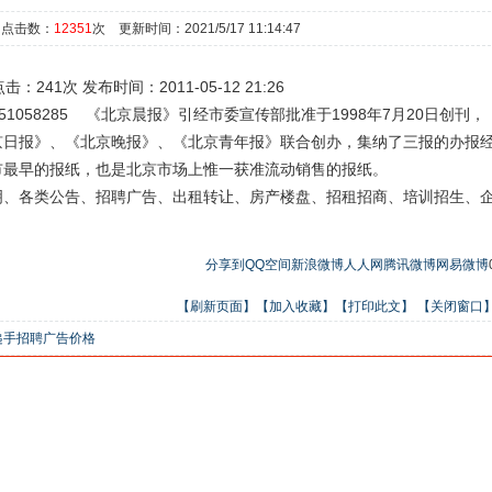
 点击数：
12351
次 更新时间：2021/5/17 11:14:47
 发布时间：2011-05-12 21:26
058285
《北京晨报》引经市委宣传部批准于1998年7月20日创刊，
京日报》、《北京晚报》、《北京青年报》联合创办，集纳了三报的办报
市最早的报纸，也是北京市场上惟一获准流动销售的报纸。
明、各类公告、招聘广告、出租转让、房产楼盘、招租招商、培训招生、
分享到
QQ空间
新浪微博
人人网
腾讯微博
网易微博
【刷新页面】
【加入收藏】
【打印此文】
【关闭窗口
递手招聘广告价格