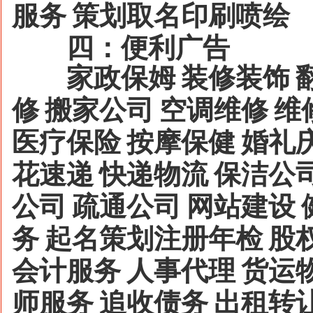
服务
策划取名印刷喷绘
四：便利广告
家政保姆
装修装饰
修
搬家公司
空调维修
维
医疗保险
按摩保健
婚礼
花速递
快递物流
保洁公
公司
疏通公司
网站建设
务
起名策划注册年检
股
会计服务
人事代理
货运
师服务
追收债务
出租转