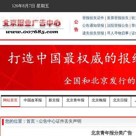
126年8月7日
星期五
登报挂失证件
|
发票登报挂失
|
软
公
公告通知登报
|
法院登报公告
|
章
告
遗失挂失登报
|
寻人寻物启事
|
证
网站首页
中国改革报
新京报
北京青年报
北京晚报
北京日报
您的位置：首页
公告中心
证件丢失声明
北京青年报分类广告