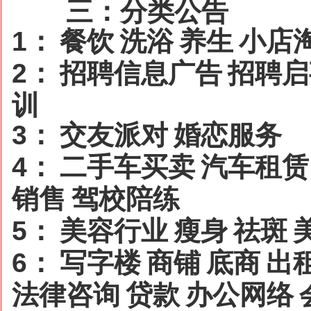
三：分类公告
1
：
餐饮
洗浴
养生
小店
2
：
招聘信息广告
招聘启
训
3
：
交友派对
婚恋服务
4
：
二手车买卖
汽车租赁
销售
驾校陪练
5
：
美容行业
瘦身
祛斑
6
：
写字楼
商铺
底商
出
法律咨询
贷款
办公网络